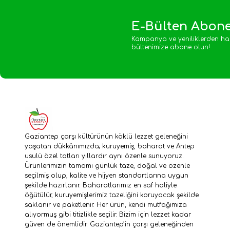
E-Bülten Abone
Kampanya ve yeniliklerden ha
bültenimize abone olun!
Gaziantep çarşı kültürünün köklü lezzet geleneğini
yaşatan dükkânımızda; kuruyemiş, baharat ve Antep
usulü özel tatları yıllardır aynı özenle sunuyoruz.
Ürünlerimizin tamamı günlük taze, doğal ve özenle
seçilmiş olup, kalite ve hijyen standartlarına uygun
şekilde hazırlanır. Baharatlarımız en saf haliyle
öğütülür, kuruyemişlerimiz tazeliğini koruyacak şekilde
saklanır ve paketlenir. Her ürün, kendi mutfağımıza
alıyormuş gibi titizlikle seçilir. Bizim için lezzet kadar
güven de önemlidir. Gaziantep’in çarşı geleneğinden