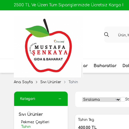
2500 TL Ve Üzeri Tüm Siparişlerinizde Ücretsiz Kargo !
Antep Yöresel
Ev Yapımı Salçalar
Baharatlar
Dol
Ana Sayfa
Sıvı Ürünler
Tahin
Kategori
St
Sıvı Ürünler
Tahin 1kg
Pekmez Çeşitleri
Yeni
Tahin
400,00
TL