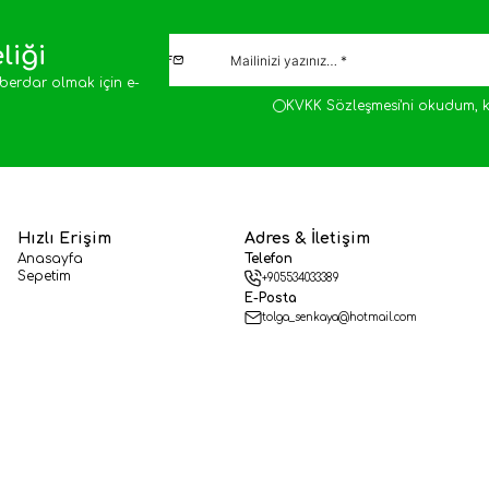
liği
berdar olmak için e-
KVKK Sözleşmesi'ni
okudum, k
Hızlı Erişim
Adres & İletişim
Anasayfa
Telefon
Sepetim
+905534033389
E-Posta
tolga_senkaya@hotmail.com