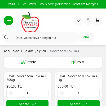
2500 TL Ve Üzeri Tüm Siparişlerinizde Ücretsiz Kargo !
Favorilerim
Hesabım
Sepeti
ARA
Ana Sayfa
Lokum Çeşitleri
Sadrazam Lokumu
Filtrele
Sırala
Cevizli Sadrazam Lokumu
Cevizli Sadrazam Lokumu
Yeni
Yeni
500gr
1kg
250,00
TL
505,00
TL
1 Adet
1 Adet
Sepete Ekle
Sepete Ekle