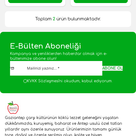
Toplam
2
ürün bulunmaktadır.
E-Bülten Aboneliği
Kampanya ve yeniliklerden haberdar olmak için e-
bültenimize abone olun!
ABONE OL
KVKK Sözleşmesi'ni
okudum, kabul ediyorum.
Gaziantep çarşı kültürünün köklü lezzet geleneğini yaşatan
dükkânımızda; kuruyemiş, baharat ve Antep usulü özel tatları
yıllardır aynı özenle sunuyoruz. Ürünlerimizin tamamı günlük
taze, doğal ve özenle seçilmiş olup, kalite ve hijyen