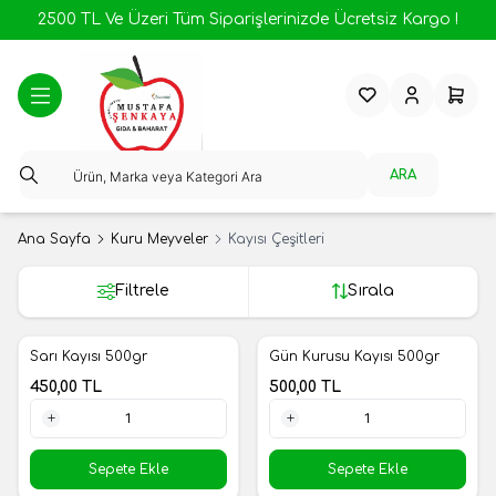
2500 TL Ve Üzeri Tüm Siparişlerinizde Ücretsiz Kargo !
Favorilerim
Hesabım
Sepeti
ARA
Ana Sayfa
Kuru Meyveler
Kayısı Çeşitleri
Filtrele
Sırala
Sarı Kayısı 500gr
Gün Kurusu Kayısı 500gr
Yeni
Yeni
450,00
TL
500,00
TL
1 Adet
1 Adet
Sepete Ekle
Sepete Ekle