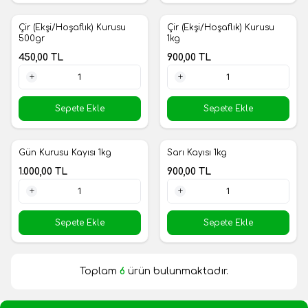
Çir (Ekşi/Hoşaflık) Kurusu
Çir (Ekşi/Hoşaflık) Kurusu
Yeni
Yeni
500gr
1kg
450,00
TL
900,00
TL
1 Adet
1 Adet
Sepete Ekle
Sepete Ekle
Gün Kurusu Kayısı 1kg
Sarı Kayısı 1kg
Yeni
Yeni
1.000,00
TL
900,00
TL
1 Adet
1 Adet
Sepete Ekle
Sepete Ekle
Toplam
6
ürün bulunmaktadır.