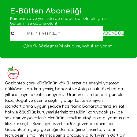
E-Bülten Aboneliği
Kampanya ve yeniliklerden haberdar olmak için e-
bültenimize abone olun!
ABONE OL
KVKK Sözleşmesi'ni
okudum, kabul ediyorum.
Gaziantep çarşı kültürünün köklü lezzet geleneğini yaşatan
dükkânımızda; kuruyemiş, baharat ve Antep usulü özel tatları
yıllardır aynı özenle sunuyoruz. Ürünlerimizin tamamı günlük
taze, doğal ve özenle seçilmiş olup, kalite ve hijyen
standartlarına uygun şekilde hazırlanır. Baharatlarımız en saf
haliyle öğütülür, kuruyemişlerimiz tazeliğini koruyacak şekilde
saklanır ve paketlenir. Her ürün, kendi mutfağımıza alıyormuş gibi
titizlikle seçilir. Bizim için lezzet kadar güven de önemlidir.
Gaziantep’in çarşı geleneğinden aldığımız ilhamla, yılların
tecrübesini şimdi internet sitemiz aracılığıyla Türkiye’nin dört bir