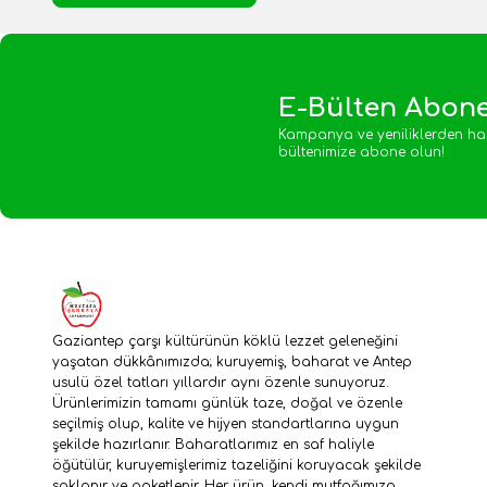
E-Bülten Abone
Kampanya ve yeniliklerden ha
bültenimize abone olun!
Gaziantep çarşı kültürünün köklü lezzet geleneğini
yaşatan dükkânımızda; kuruyemiş, baharat ve Antep
usulü özel tatları yıllardır aynı özenle sunuyoruz.
Ürünlerimizin tamamı günlük taze, doğal ve özenle
seçilmiş olup, kalite ve hijyen standartlarına uygun
şekilde hazırlanır. Baharatlarımız en saf haliyle
öğütülür, kuruyemişlerimiz tazeliğini koruyacak şekilde
saklanır ve paketlenir. Her ürün, kendi mutfağımıza