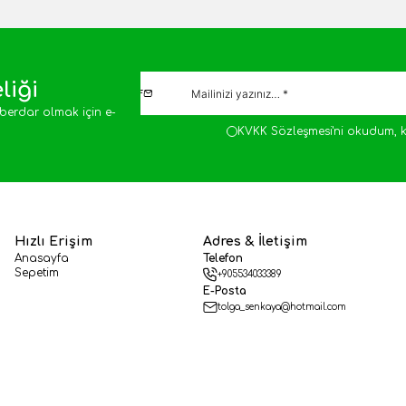
liği
berdar olmak için e-
KVKK Sözleşmesi'ni
okudum, k
Hızlı Erişim
Adres & İletişim
Anasayfa
Telefon
Sepetim
+905534033389
E-Posta
tolga_senkaya@hotmail.com