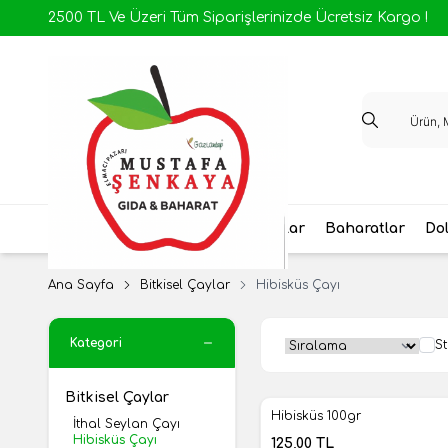
2500 TL Ve Üzeri Tüm Siparişlerinizde Ücretsiz Kargo !
Antep Yöresel
Ev Yapımı Salçalar
Baharatlar
Dol
Ana Sayfa
Bitkisel Çaylar
Hibisküs Çayı
Kategori
St
Bitkisel Çaylar
Hibisküs 100gr
İthal Seylan Çayı
Yeni
Hibisküs Çayı
125,00
TL