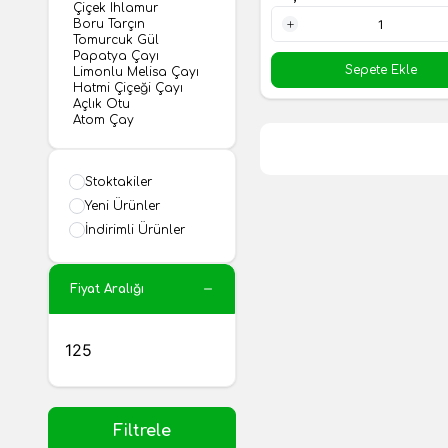
Çiçek Ihlamur
Boru Tarçın
Tomurcuk Gül
1 Adet
Papatya Çayı
Sepete Ekle
Limonlu Melisa Çayı
Hatmi Çiçeği Çayı
Açlık Otu
Atom Çay
Stoktakiler
Yeni Ürünler
İndirimli Ürünler
Fiyat Aralığı
Filtrele