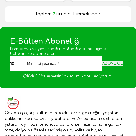
Toplam
2
ürün bulunmaktadır.
E-Bülten Aboneliği
Kampanya ve yeniliklerden haberdar olmak için e-
bültenimize abone olun!
ABONE OL
KVKK Sözleşmesi'ni
okudum, kabul ediyorum.
Gaziantep çarşı kültürünün köklü lezzet geleneğini yaşatan
dükkânımızda; kuruyemiş, baharat ve Antep usulü özel tatları
yıllardır aynı özenle sunuyoruz. Ürünlerimizin tamamı günlük
taze, doğal ve özenle seçilmiş olup, kalite ve hijyen
standartlarına uygun şekilde hazırlanır. Baharatlarımız en saf