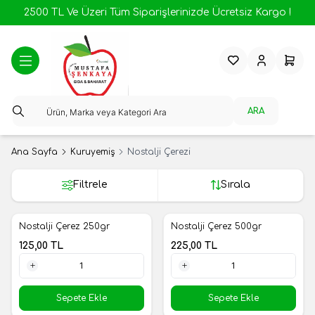
2500 TL Ve Üzeri Tüm Siparişlerinizde Ücretsiz Kargo !
Favorilerim
Hesabım
Sepeti
ARA
Ana Sayfa
Kuruyemiş
Nostalji Çerezi
Filtrele
Sırala
Nostalji Çerez 250gr
Nostalji Çerez 500gr
Yeni
Yeni
125,00
TL
225,00
TL
1 Adet
1 Adet
Sepete Ekle
Sepete Ekle