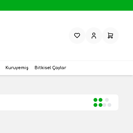
Favorilerim
Hesabım
Sepetim
Kuruyemiş
Bitkisel Çaylar