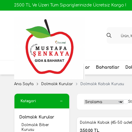
2500 TL Ve Üzeri Tüm Siparişlerinizde Ücretsiz Kargo !
Antep Yöresel
Ev Yapımı Salçalar
Baharatlar
Dol
Ana Sayfa
Dolmalık Kurular
Dolmalık Kabak Kurusu
Kategori
St
Dolmalık Kurular
Dolmalık Kabak (45-50 adet
Dolmalık Biber
Yeni
Kurusu
350,00
TL