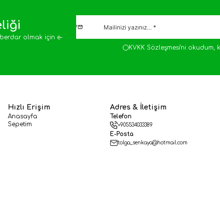
liği
berdar olmak için e-
KVKK Sözleşmesi'ni
okudum, k
Hızlı Erişim
Adres & İletişim
Anasayfa
Telefon
Sepetim
+905534033389
E-Posta
tolga_senkaya@hotmail.com