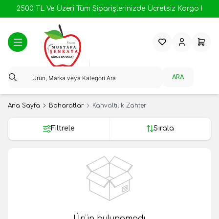
2500 TL Ve Üzeri Tüm Siparişlerinizde Ücretsiz Kargo !
Favorilerim
Hesabım
Sepeti
ARA
Ana Sayfa
Baharatlar
Kahvaltılık Zahter
Filtrele
Sırala
Ürün bulunamadı