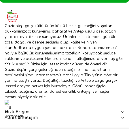
Gaziantep çarşı kültürünün köklü lezzet geleneğini yaşatan
dükkânımızda; kuruyemiş, baharat ve Antep usulü özel tatları
yıllardır aynı özenle sunuyoruz. Ürünlerimizin tamamı günlük
taze, doğal ve özenle seçilmiş olup, kalite ve hijyen
standartlarına uygun şekilde hazırlanır. Baharatlarımız en saf
haliyle öğütülür, kuruyemişlerimiz tazeliğini koruyacak şekilde
saklanır ve paketlenir. Her ürün, kendi mutfağımıza alıyormuş gibi
titizlikle seçilir. Bizim için lezzet kadar güven de önemlidir.
Gaziantep’in çarşı geleneğinden aldığımız ilhamla, yılların
tecrübesini şimdi internet sitemiz aracılığıyla Türkiye’nin dört bir
yanına ulaştırıyoruz. Doğallığı, tazeliği ve Antep’e özgü gerçek
lezzeti arayan herkes için buradayız. Gönül rahatlığıyla
tüketebileceğiniz ürünler, dürüst esnaflık anlayışı ve müşteri
memnuniyetiyle sizlerle.
İnstagram
Hızlı Erişim
Adres & İletişim