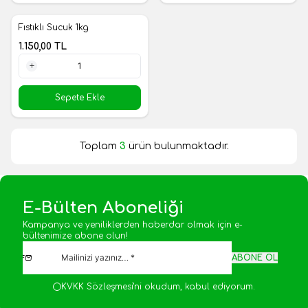
Fıstıklı Sucuk 1kg
Yeni
1.150,00
TL
1 Adet
Sepete Ekle
Toplam
3
ürün bulunmaktadır.
E-Bülten Aboneliği
Kampanya ve yeniliklerden haberdar olmak için e-
bültenimize abone olun!
ABONE OL
KVKK Sözleşmesi'ni
okudum, kabul ediyorum.