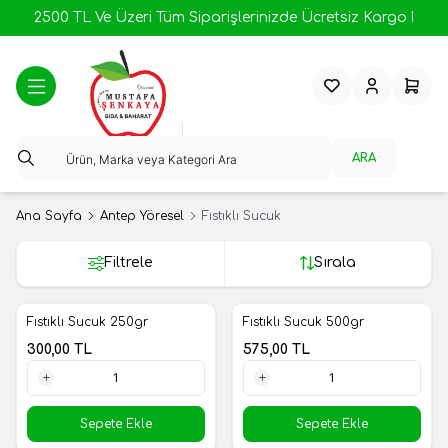
2500 TL Ve Üzeri Tüm Siparişlerinizde Ücretsiz Kargo !
Favorilerim
Hesabım
Sepeti
ARA
Ana Sayfa
Antep Yöresel
Fıstıklı Sucuk
Filtrele
Sırala
Fıstıklı Sucuk 250gr
Fıstıklı Sucuk 500gr
Yeni
Yeni
300,00
TL
575,00
TL
1 Adet
1 Adet
Sepete Ekle
Sepete Ekle