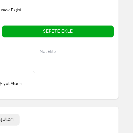
umak Ekşisi
SEPETE EKLE
Not Ekle
Fiyat Alarmı
şulları