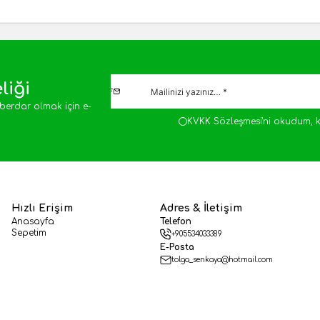
liği
berdar olmak için e-
KVKK Sözleşmesi'ni
okudum, k
Hızlı Erişim
Adres & İletişim
Anasayfa
Telefon
Sepetim
+905534033389
E-Posta
tolga_senkaya@hotmail.com