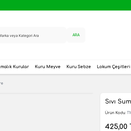
ARA
malık Kurular
Kuru Meyve
Kuru Sebze
Lokum Çeşitleri
re
Sıvı Sum
Ürün Kodu:
T1
425,00