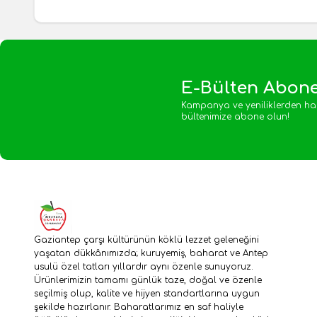
E-Bülten Abone
Kampanya ve yeniliklerden ha
bültenimize abone olun!
Gaziantep çarşı kültürünün köklü lezzet geleneğini
yaşatan dükkânımızda; kuruyemiş, baharat ve Antep
usulü özel tatları yıllardır aynı özenle sunuyoruz.
Ürünlerimizin tamamı günlük taze, doğal ve özenle
seçilmiş olup, kalite ve hijyen standartlarına uygun
şekilde hazırlanır. Baharatlarımız en saf haliyle