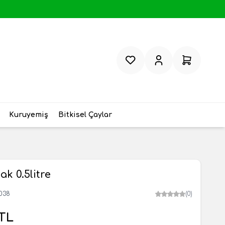
Favorilerim
Hesabım
Sepetim
Kuruyemiş
Bitkisel Çaylar
ak 0.5litre
038
(0)
TL