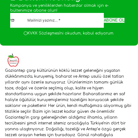
Kampanya ve yeniliklerden haberdar olmak için e-
bültenimize abone olun!
ABONE OL
KVKK Sözleşmesi'ni
okudum, kabul ediyorum.
Gaziantep çarşı kültürünün köklü lezzet geleneğini yaşatan
dükkânımızda; kuruyemiş, baharat ve Antep usulü özel tatları
yıllardır aynı özenle sunuyoruz. Ürünlerimizin tamamı günlük
taze, doğal ve özenle seçilmiş olup, kalite ve hijyen
standartlarına uygun şekilde hazırlanır. Baharatlarımız en saf
haliyle öğütülür, kuruyemişlerimiz tazeliğini koruyacak şekilde
saklanır ve paketlenir. Her ürün, kendi mutfağımıza alıyormuş gibi
titizlikle seçilir. Bizim için lezzet kadar güven de önemlidir.
Gaziantep’in çarşı geleneğinden aldığımız ilhamla, yılların
tecrübesini şimdi internet sitemiz aracılığıyla Türkiye’nin dört bir
yanına ulaştırıyoruz. Doğallığı, tazeliği ve Antep’e özgü gerçek
lezzeti arayan herkes için buradayız. Gönül rahatlığıyla