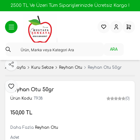
2500 TL Ve Üzeri Tüm Siparişlerinizde Ücretsiz Kargo !
Favorilerim
Hesabım
Sepeti
ARA
Paylaş
Ana Sayfa
Kuru Sebze
Reyhan Otu
Reyhan Otu 50gr
Favoriye Ekle
Reyhan Otu 50gr
Ürün Kodu:
T938
(0)
150,00
TL
SEPETE EKLE
Daha Fazla
Reyhan Otu
Adet