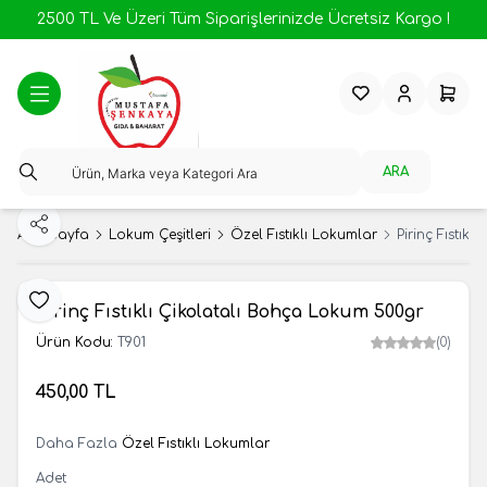
2500 TL Ve Üzeri Tüm Siparişlerinizde Ücretsiz Kargo !
Favorilerim
Hesabım
Sepeti
ARA
Paylaş
Ana Sayfa
Lokum Çeşitleri
Özel Fıstıklı Lokumlar
Pirinç Fıstık
Favoriye Ekle
Pirinç Fıstıklı Çikolatalı Bohça Lokum 500gr
Ürün Kodu:
T901
(0)
450,00
TL
SEPETE EKLE
Daha Fazla
Özel Fıstıklı Lokumlar
Adet