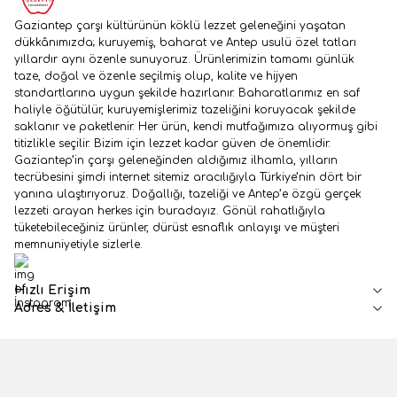
Gaziantep çarşı kültürünün köklü lezzet geleneğini yaşatan
dükkânımızda; kuruyemiş, baharat ve Antep usulü özel tatları
yıllardır aynı özenle sunuyoruz. Ürünlerimizin tamamı günlük
taze, doğal ve özenle seçilmiş olup, kalite ve hijyen
standartlarına uygun şekilde hazırlanır. Baharatlarımız en saf
haliyle öğütülür, kuruyemişlerimiz tazeliğini koruyacak şekilde
saklanır ve paketlenir. Her ürün, kendi mutfağımıza alıyormuş gibi
titizlikle seçilir. Bizim için lezzet kadar güven de önemlidir.
Gaziantep’in çarşı geleneğinden aldığımız ilhamla, yılların
tecrübesini şimdi internet sitemiz aracılığıyla Türkiye’nin dört bir
yanına ulaştırıyoruz. Doğallığı, tazeliği ve Antep’e özgü gerçek
lezzeti arayan herkes için buradayız. Gönül rahatlığıyla
tüketebileceğiniz ürünler, dürüst esnaflık anlayışı ve müşteri
memnuniyetiyle sizlerle.
İnstagram
Hızlı Erişim
Adres & İletişim