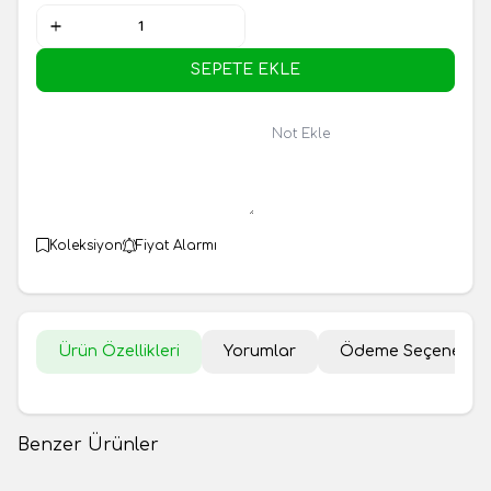
SEPETE EKLE
Not Ekle
Koleksiyon
Fiyat Alarmı
Ürün Özellikleri
Yorumlar
Ödeme Seçenekler
Benzer Ürünler
Dubai Fıstıklı Kurabiye 500gr
Beyaz Çikolatalı Hünkar