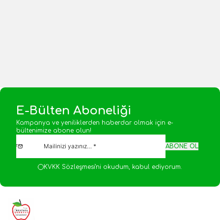
Yeni
Yeni
200,00
TL
400,00
TL
1 Adet
1 Adet
Sepete Ekle
Sepete Ekle
E-Bülten Aboneliği
Kampanya ve yeniliklerden haberdar olmak için e-
bültenimize abone olun!
ABONE OL
KVKK Sözleşmesi'ni
okudum, kabul ediyorum.