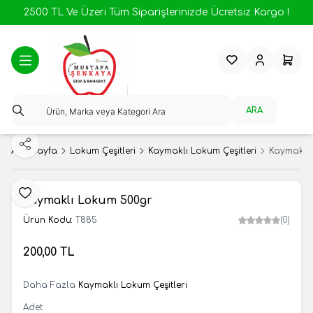
2500 TL Ve Üzeri Tüm Siparişlerinizde Ücretsiz Kargo !
Favorilerim
Hesabım
Sepeti
ARA
Paylaş
Ana Sayfa
Lokum Çeşitleri
Kaymaklı Lokum Çeşitleri
Kaymaklı
Favoriye Ekle
Kaymaklı Lokum 500gr
Ürün Kodu:
T885
(0)
200,00
TL
SEPETE EKLE
Daha Fazla
Kaymaklı Lokum Çeşitleri
Adet