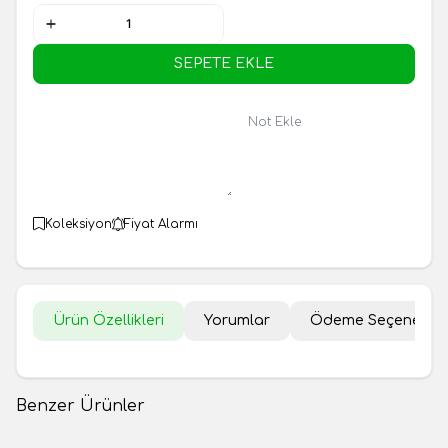
SEPETE EKLE
Not Ekle
Koleksiyon
Fiyat Alarmı
Ürün Özellikleri
Yorumlar
Ödeme Seçenekler
Benzer Ürünler
Fıstıklı Sultan Lokum 500gr
Fıstıklı Sultan Lokum 1kg