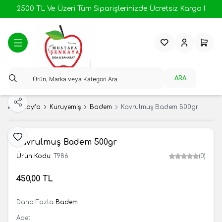
2500 TL Ve Üzeri Tüm Siparişlerinizde Ücretsiz Kargo !
Favorilerim
Hesabım
Sepeti
ARA
Paylaş
Ana Sayfa
Kuruyemiş
Badem
Kavrulmuş Badem 500gr
Favoriye Ekle
Kavrulmuş Badem 500gr
Ürün Kodu:
T986
(0)
450,00
TL
SEPETE EKLE
Daha Fazla
Badem
Adet