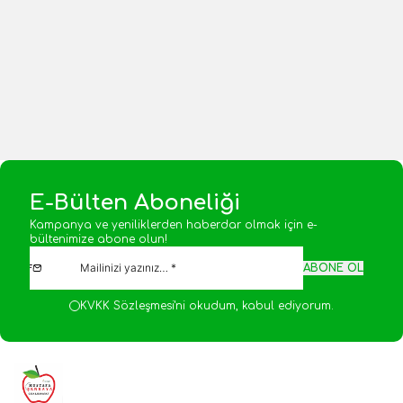
Yeni
Yeni
225,00
TL
225,00
TL
1 Adet
1 Adet
Sepete Ekle
Sepete Ekle
E-Bülten Aboneliği
Kampanya ve yeniliklerden haberdar olmak için e-
bültenimize abone olun!
ABONE OL
KVKK Sözleşmesi'ni
okudum, kabul ediyorum.