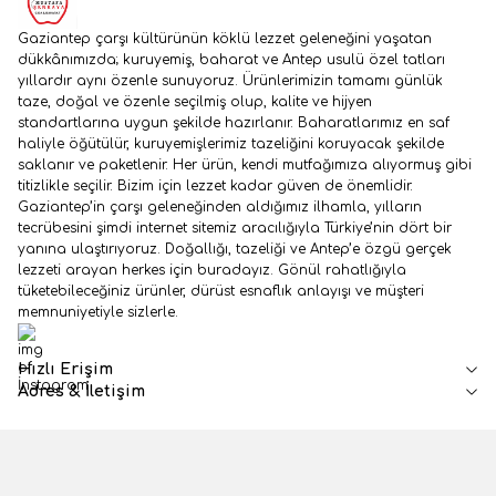
Gaziantep çarşı kültürünün köklü lezzet geleneğini yaşatan
dükkânımızda; kuruyemiş, baharat ve Antep usulü özel tatları
yıllardır aynı özenle sunuyoruz. Ürünlerimizin tamamı günlük
taze, doğal ve özenle seçilmiş olup, kalite ve hijyen
standartlarına uygun şekilde hazırlanır. Baharatlarımız en saf
haliyle öğütülür, kuruyemişlerimiz tazeliğini koruyacak şekilde
saklanır ve paketlenir. Her ürün, kendi mutfağımıza alıyormuş gibi
titizlikle seçilir. Bizim için lezzet kadar güven de önemlidir.
Gaziantep’in çarşı geleneğinden aldığımız ilhamla, yılların
tecrübesini şimdi internet sitemiz aracılığıyla Türkiye’nin dört bir
yanına ulaştırıyoruz. Doğallığı, tazeliği ve Antep’e özgü gerçek
lezzeti arayan herkes için buradayız. Gönül rahatlığıyla
tüketebileceğiniz ürünler, dürüst esnaflık anlayışı ve müşteri
memnuniyetiyle sizlerle.
İnstagram
Hızlı Erişim
Adres & İletişim