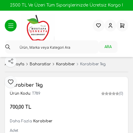
2500 TL Ve Üzeri Tüm Siparişlerinizde Ücretsiz Kargo !
Favorilerim
Hesabım
Sepeti
ARA
Paylaş
Ana Sayfa
Baharatlar
Karabiber
Karabiber 1kg
Favoriye Ekle
Karabiber 1kg
Ürün Kodu:
T789
(0)
700,00
TL
SEPETE EKLE
Daha Fazla
Karabiber
Adet