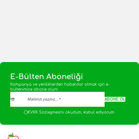
Tane Karabiber 250gr
Tane Karabiber 500gr
Yeni
Yeni
175,00
TL
350,00
TL
1 Adet
1 Adet
Sepete Ekle
Sepete Ekle
E-Bülten Aboneliği
Kampanya ve yeniliklerden haberdar olmak için e-
bültenimize abone olun!
ABONE OL
KVKK Sözleşmesi'ni
okudum, kabul ediyorum.