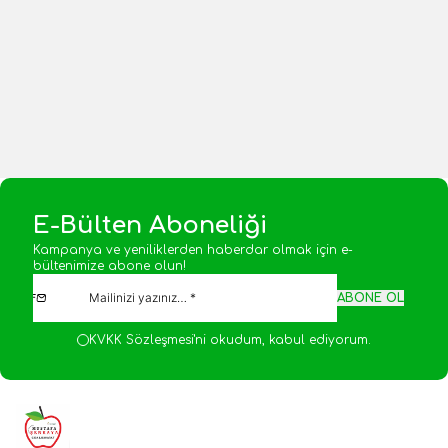
Yeni
Yeni
125,00
TL
450,00
TL
1 Adet
1 Adet
Sepete Ekle
Sepete Ekle
E-Bülten Aboneliği
Kampanya ve yeniliklerden haberdar olmak için e-
bültenimize abone olun!
ABONE OL
KVKK Sözleşmesi'ni
okudum, kabul ediyorum.