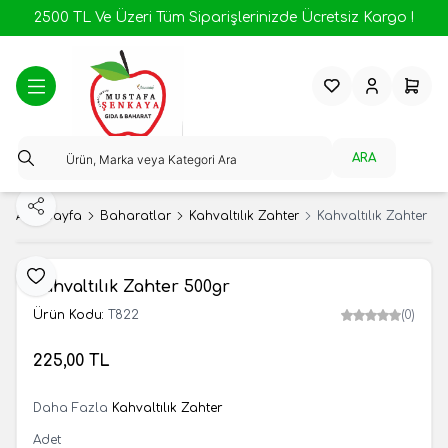
2500 TL Ve Üzeri Tüm Siparişlerinizde Ücretsiz Kargo !
Favorilerim
Hesabım
Sepeti
ARA
Paylaş
Ana Sayfa
Baharatlar
Kahvaltılık Zahter
Kahvaltılık Zahter 5
Favoriye Ekle
Kahvaltılık Zahter 500gr
Ürün Kodu:
T822
(0)
225,00
TL
SEPETE EKLE
Daha Fazla
Kahvaltılık Zahter
Adet