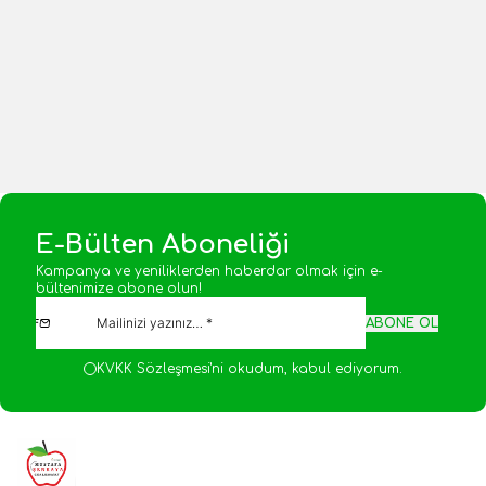
Yeni
Yeni
275,00
TL
100,00
TL
1 Adet
1 Adet
Sepete Ekle
Sepete Ekle
E-Bülten Aboneliği
Kampanya ve yeniliklerden haberdar olmak için e-
bültenimize abone olun!
ABONE OL
KVKK Sözleşmesi'ni
okudum, kabul ediyorum.