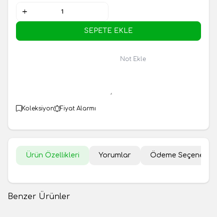
SEPETE EKLE
Not Ekle
Koleksiyon
Fiyat Alarmı
Ürün Özellikleri
Yorumlar
Ödeme Seçenekler
Benzer Ürünler
Hayalet Badem Şekeri 500gr
Fıstıklı Badem Şekeri 170gr