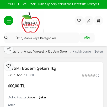
2500 TL Ve Üzeri Tüm Siparişlerinizde Ücretsiz Kargo !
Favorilerim
Hesabım
Sepeti
ARA
Paylaş
Ana Sayfa
Antep Yöresel
Badem Şekeri
Fıstıklı Badem Şekeri 1
Favoriye Ekle
Fıstıklı Badem Şekeri 1kg
Ürün Kodu:
T1030
(0)
600,00
TL
SEPETE EKLE
Daha Fazla
Badem Şekeri
Adet