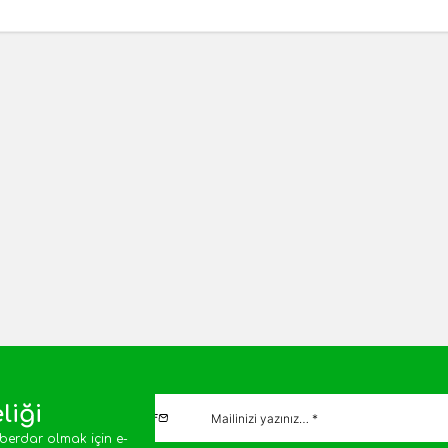
 Kapya Tatlı Biber (45-50 adet)
TL
Sepete Ekle
liği
berdar olmak için e-