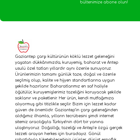
bültenimize abone olun!
Gaziantep çarşı kültürünün köklü lezzet geleneğini
yaşatan dükkânımızda; kuruyemiş, baharat ve Antep
usulü özel tatları yıllardır aynı özenle sunuyoruz.
Ürünlerimizin tamamı günlük taze, doğal ve özenle
seçilmiş olup, kalite ve hijyen standartlarına uygun
şekilde hazırlanır. Baharatlarımız en saf haliyle
öğütülür, kuruyemişlerimiz tazeliğini koruyacak şekilde
saklanır ve paketlenir. Her ürün, kendi mutfağımıza
alıyormuş gibi titizlikle seçilir. Bizim için lezzet kadar
güven de önemlidir. Gaziantep’in çarşı geleneğinden
aldığımız ilhamla, yılların tecrübesini şimdi internet
sitemiz aracılığıyla Türkiye’nin dört bir yanına
ulaştırıyoruz. Doğallığı, tazeliği ve Antep’e özgü gerçek
lezzeti arayan herkes için buradayız. Gönül
rahatlığıyla tüketebileceğiniz ürünler, dürüst esnaflık