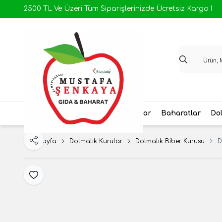
2500 TL Ve Üzeri Tüm Siparişlerinizde Ücretsiz Kargo !
Antep Yöresel
Ev Yapımı Salçalar
Baharatlar
Dol
Ana Sayfa
Dolmalık Kurular
Dolmalık Biber Kurusu
D
Paylaş
Favoriye Ekle