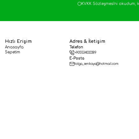
KVKK Sözleşmesi'ni
okudum, k
Hızlı Erişim
Adres & İletişim
Anasayfa
Telefon
Sepetim
+905534033389
E-Posta
tolga_senkaya@hotmail.com