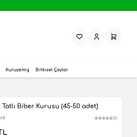
Favorilerim
Hesabım
Sepetim
Kuruyemiş
Bitkisel Çaylar
 Tatlı Biber Kurusu (45-50 adet)
868
(0)
TL