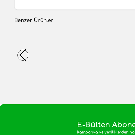
Benzer Ürünler
Dolmalık Acı Biber (45-50 adet)
Dolmalık
Yeni
Yeni
250,00
TL
250,00
1 Adet
1 Adet
Sepete Ekle
E-Bülten Abone
Kampanya ve yeniliklerden ha