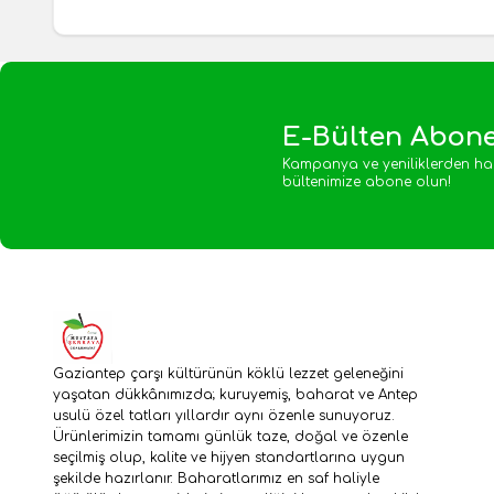
E-Bülten Abone
Kampanya ve yeniliklerden ha
bültenimize abone olun!
Gaziantep çarşı kültürünün köklü lezzet geleneğini
yaşatan dükkânımızda; kuruyemiş, baharat ve Antep
usulü özel tatları yıllardır aynı özenle sunuyoruz.
Ürünlerimizin tamamı günlük taze, doğal ve özenle
seçilmiş olup, kalite ve hijyen standartlarına uygun
şekilde hazırlanır. Baharatlarımız en saf haliyle