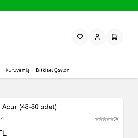
Favorilerim
Hesabım
Sepetim
Kuruyemiş
Bitkisel Çaylar
 Acur (45-50 adet)
71
(0)
TL