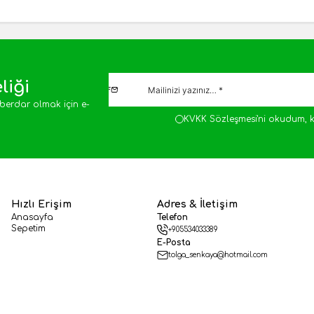
liği
berdar olmak için e-
KVKK Sözleşmesi'ni
okudum, k
Hızlı Erişim
Adres & İletişim
Anasayfa
Telefon
Sepetim
+905534033389
E-Posta
tolga_senkaya@hotmail.com