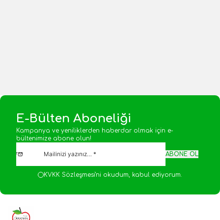
Yeni
Yeni
700,00
TL
600,00
TL
1 Adet
1 Adet
Sepete Ekle
Sepete Ekle
E-Bülten Aboneliği
Kampanya ve yeniliklerden haberdar olmak için e-
bültenimize abone olun!
ABONE OL
KVKK Sözleşmesi'ni
okudum, kabul ediyorum.