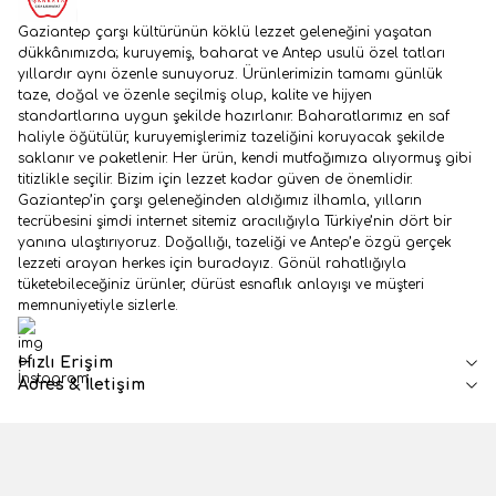
Gaziantep çarşı kültürünün köklü lezzet geleneğini yaşatan
dükkânımızda; kuruyemiş, baharat ve Antep usulü özel tatları
yıllardır aynı özenle sunuyoruz. Ürünlerimizin tamamı günlük
taze, doğal ve özenle seçilmiş olup, kalite ve hijyen
standartlarına uygun şekilde hazırlanır. Baharatlarımız en saf
haliyle öğütülür, kuruyemişlerimiz tazeliğini koruyacak şekilde
saklanır ve paketlenir. Her ürün, kendi mutfağımıza alıyormuş gibi
titizlikle seçilir. Bizim için lezzet kadar güven de önemlidir.
Gaziantep’in çarşı geleneğinden aldığımız ilhamla, yılların
tecrübesini şimdi internet sitemiz aracılığıyla Türkiye’nin dört bir
yanına ulaştırıyoruz. Doğallığı, tazeliği ve Antep’e özgü gerçek
lezzeti arayan herkes için buradayız. Gönül rahatlığıyla
tüketebileceğiniz ürünler, dürüst esnaflık anlayışı ve müşteri
memnuniyetiyle sizlerle.
İnstagram
Hızlı Erişim
Adres & İletişim