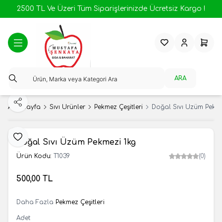
2500 TL Ve Üzeri Tüm Siparişlerinizde Ücretsiz Kargo !
Favorilerim
Hesabım
Sepeti
ARA
Paylaş
Ana Sayfa
Sıvı Ürünler
Pekmez Çeşitleri
Doğal Sıvı Üzüm Pekme
Favoriye Ekle
Doğal Sıvı Üzüm Pekmezi 1kg
Ürün Kodu:
T1039
(0)
500,00
TL
SEPETE EKLE
Daha Fazla
Pekmez Çeşitleri
Adet