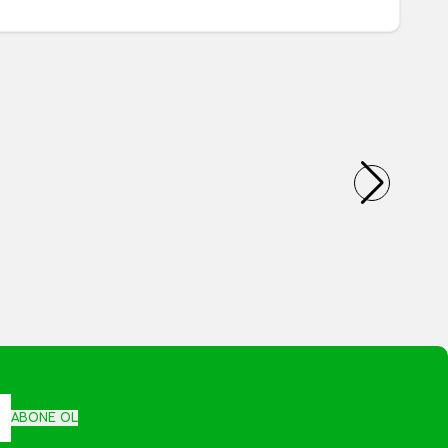
Avare Leblebi 500gr
Yeni
200,00
TL
1 Adet
kle
Sepete Ekle
ABONE OL