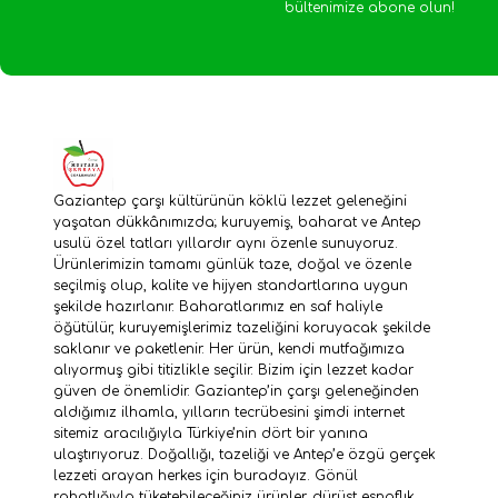
bültenimize abone olun!
Gaziantep çarşı kültürünün köklü lezzet geleneğini
yaşatan dükkânımızda; kuruyemiş, baharat ve Antep
usulü özel tatları yıllardır aynı özenle sunuyoruz.
Ürünlerimizin tamamı günlük taze, doğal ve özenle
seçilmiş olup, kalite ve hijyen standartlarına uygun
şekilde hazırlanır. Baharatlarımız en saf haliyle
öğütülür, kuruyemişlerimiz tazeliğini koruyacak şekilde
saklanır ve paketlenir. Her ürün, kendi mutfağımıza
alıyormuş gibi titizlikle seçilir. Bizim için lezzet kadar
güven de önemlidir. Gaziantep’in çarşı geleneğinden
aldığımız ilhamla, yılların tecrübesini şimdi internet
sitemiz aracılığıyla Türkiye’nin dört bir yanına
ulaştırıyoruz. Doğallığı, tazeliği ve Antep’e özgü gerçek
lezzeti arayan herkes için buradayız. Gönül
rahatlığıyla tüketebileceğiniz ürünler, dürüst esnaflık