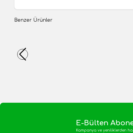
Benzer Ürünler
Dağlı Tuzsuz Leblebi 1kg
Tuzlu Le
Yeni
Yeni
400,00
TL
200,00
T
1 Adet
1 Adet
Sepete Ekle
E-Bülten Abone
Kampanya ve yeniliklerden ha