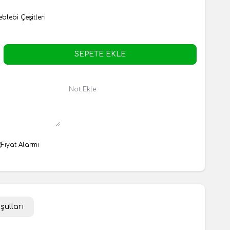
eblebi Çeşitleri
SEPETE EKLE
Not Ekle
Fiyat Alarmı
şulları