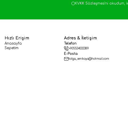
KVKK Sözleşmesi'ni
okudum, k
Hızlı Erişim
Adres & İletişim
Anasayfa
Telefon
Sepetim
+905534033389
E-Posta
tolga_senkaya@hotmail.com