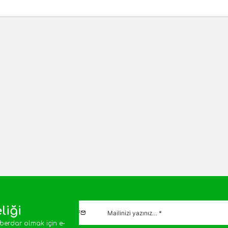
blebi 500gr
Tuzlu Leblebi 1kg
Yeni
L
400,00
TL
1 Adet
Sepete Ekle
Sepete E
liği
berdar olmak için e-