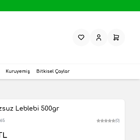
Favorilerim
Hesabım
Sepetim
Kuruyemiş
Bitkisel Çaylar
zsuz Leblebi 500gr
965
(0)
TL