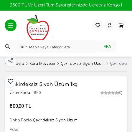
2500 TL Ve Üzeri Tüm Siparişlerinizde Ücretsiz Kargo !
Favorilerim
Hesabım
Sepeti
ARA
Paylaş
Ana Sayfa
Kuru Meyveler
Çekirdeksiz Siyah Üzüm
Çekirdeksiz
Favoriye Ekle
Çekirdeksiz Siyah Üzüm 1kg
Ürün Kodu:
T850
(0)
800,00
TL
SEPETE EKLE
Daha Fazla
Çekirdeksiz Siyah Üzüm
Adet