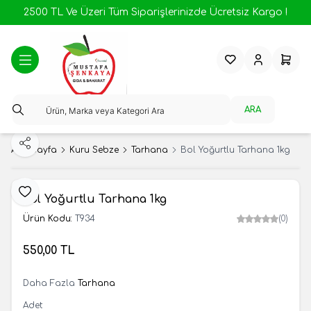
2500 TL Ve Üzeri Tüm Siparişlerinizde Ücretsiz Kargo !
Favorilerim
Hesabım
Sepeti
ARA
Paylaş
Ana Sayfa
Kuru Sebze
Tarhana
Bol Yoğurtlu Tarhana 1kg
Favoriye Ekle
Bol Yoğurtlu Tarhana 1kg
Ürün Kodu:
T934
(0)
550,00
TL
SEPETE EKLE
Daha Fazla
Tarhana
Adet