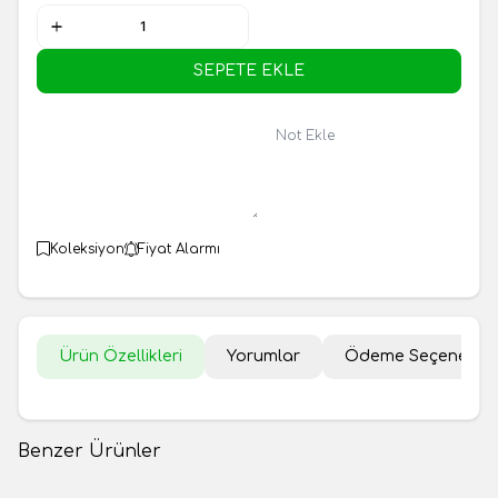
SEPETE EKLE
Not Ekle
Koleksiyon
Fiyat Alarmı
Ürün Özellikleri
Yorumlar
Ödeme Seçenekler
Benzer Ürünler
Çerezlik Maraş Tarhanası
Bol Yoğurtlu Tarhana 500gr